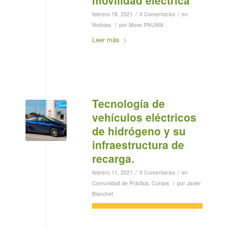
movilidad eléctrica
/
/
febrero 18, 2021
0 Comentarios
en
/
Noticias
por
Move PNUMA
Leer más
Tecnología de
vehículos eléctricos
de hidrógeno y su
infraestructura de
recarga.
/
/
febrero 11, 2021
0 Comentarios
en
/
Comunidad de Práctica
,
Cursos
por
Javier
Bianchet