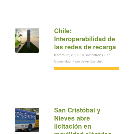
Chile:
Interoperabilidad de
las redes de recarga
/
/
febrero 22, 2021
0 Comentarios
en
/
Comunidad
por
Javier Bianchet
San Cristóbal y
Nieves abre
licitación en