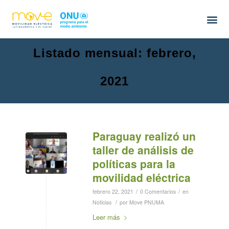
Listado mensual: febrero,
2021
Paraguay realizó un
taller de análisis de
políticas para la
movilidad eléctrica
/
/
febrero 22, 2021
0 Comentarios
en
/
Noticias
por
Move PNUMA
Leer más