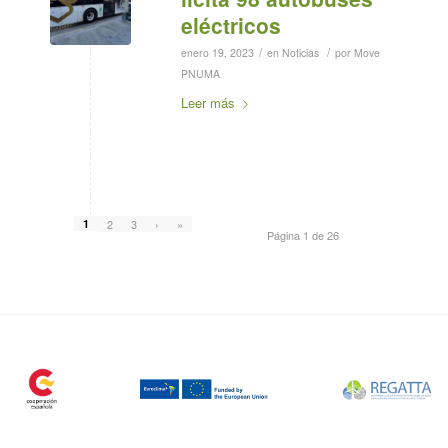
eléctricos
/
/
enero 19, 2023
en
Noticias
por
Move
PNUMA
Leer más
1
2
3
›
»
Página 1 de 26