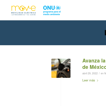
Avanza la
de Méxic
/
abril 29, 2022
en
N
Leer más