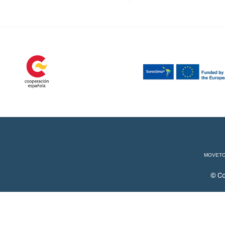
MOVET
© Co