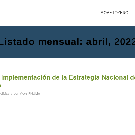
MOVETOZERO
Listado mensual: abril, 202
 implementación de la Estrategia Nacional d
o
/
oticias
por
Move PNUMA