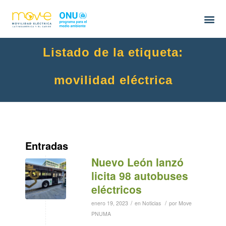
Listado de la etiqueta:
movilidad eléctrica
Entradas
Nuevo León lanzó
licita 98 autobuses
eléctricos
/
/
enero 19, 2023
en
Noticias
por
Move
PNUMA