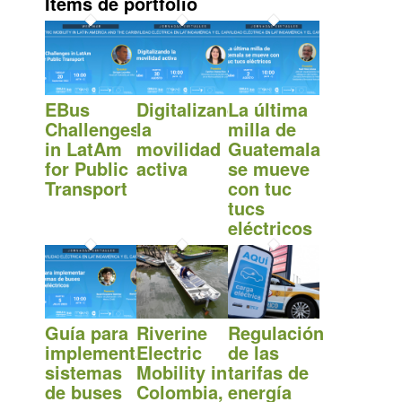
Items de portfolio
EBus
Digitalizando
La última
Challenges
la
milla de
in LatAm
movilidad
Guatemala
for Public
activa
se mueve
Transport
con tuc
tucs
eléctricos
Guía para
Riverine
Regulación
implementar
Electric
de las
sistemas
Mobility in
tarifas de
de buses
Colombia,
energía