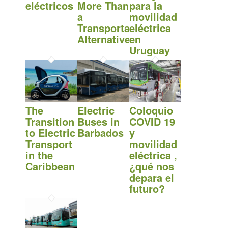
eléctricos
More Than
para la
a
movilidad
Transportation
eléctrica
Alternative
en
Uruguay
The
Electric
Coloquio
Transition
Buses in
COVID 19
to Electric
Barbados
y
Transport
movilidad
in the
eléctrica ,
Caribbean
¿qué nos
depara el
futuro?