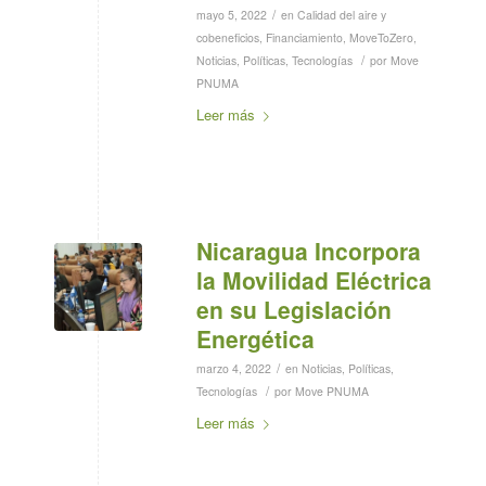
/
mayo 5, 2022
en
Calidad del aire y
cobeneficios
,
Financiamiento
,
MoveToZero
,
/
Noticias
,
Políticas
,
Tecnologías
por
Move
PNUMA
Leer más
Nicaragua Incorpora
la Movilidad Eléctrica
en su Legislación
Energética
/
marzo 4, 2022
en
Noticias
,
Políticas
,
/
Tecnologías
por
Move PNUMA
Leer más